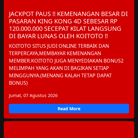
JACKPOT PAUS !! KEMENANGAN BESAR DI
PASARAN KING KONG 4D SEBESAR RP
120.000.000 SECEPAT KILAT LANGSUNG
DI BAYAR LUNAS OLEH KOITOTO !!
KOITOTO SITUS JUDI ONLINE TERBAIK DAN
TERPERCAYA,MEMBAYAR KEMENANGAN
MEMBER.KOITOTO JUGA MENYEDIAKAN BONUS2
MELIMPAH YANG AKAN DI BAGIKAN SETIAP
MINGGUNYA.(MENANG KALAH TETAP DAPAT
BONUS)
Jumat, 07 Agustus 2026
Read More