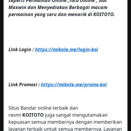
seperti Permainan Online ,Toto Online , Slot
Maxwin dan Menyediakan Berbagai macam
permainan yang seru dan menarik di KOITOTO.
Link Login :
https://mikale.me/login-koi
Link Promosi :
https://mikale.me/promo-koi
Situs Bandar online terbaik dan
resmi
KOITOTO
juga sangat mengutamakan
kepuasan semua membernya dengan memberikan
layanan terbaik untuk semua membernya. Layanan