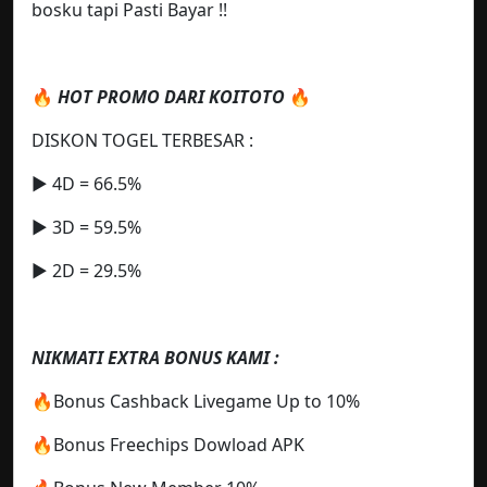
bosku tapi Pasti Bayar !!
🔥
HOT PROMO DARI KOITOTO
🔥
DISKON TOGEL TERBESAR :
▶️ 4D = 66.5%
▶️ 3D = 59.5%
▶️ 2D = 29.5%
NIKMATI EXTRA BONUS KAMI :
🔥Bonus Cashback Livegame Up to 10%
🔥Bonus Freechips Dowload APK