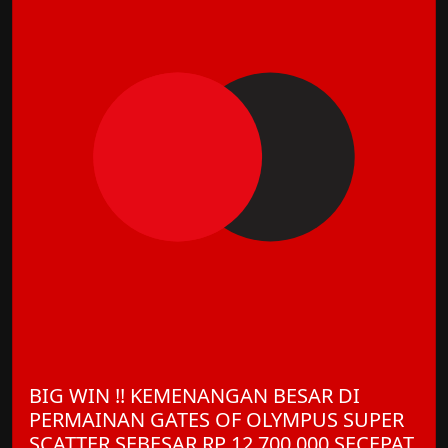
BIG WIN !! KEMENANGAN BESAR DI
PERMAINAN GATES OF OLYMPUS SUPER
SCATTER SEBESAR RP 12.700.000 SECEPAT