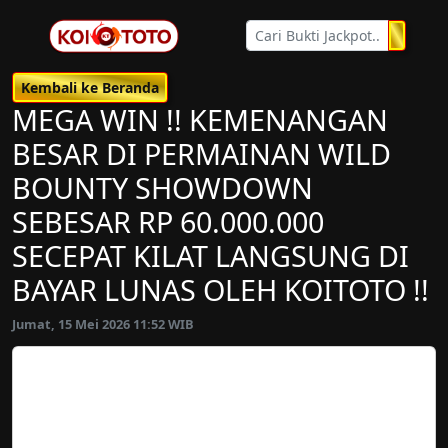
Kembali ke Beranda
MEGA WIN !! KEMENANGAN
BESAR DI PERMAINAN WILD
BOUNTY SHOWDOWN
SEBESAR RP 60.000.000
SECEPAT KILAT LANGSUNG DI
BAYAR LUNAS OLEH KOITOTO !!
Jumat, 15 Mei 2026 11:52 WIB