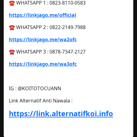
☎️ WHATSAPP 1 : 0823-8110-0583
https://linkjago.me/official
☎️ WHATSAPP 2 : 0822-2149-7988
https://linkjago.me/wa2ofc
☎️ WHATSAPP 3 : 0878-7347-2127
https://linkjago.me/wa3ofc
IG : @KOITOTOCUANN
Link Alternatif Anti Nawala :
https://link.alternatifkoi.info