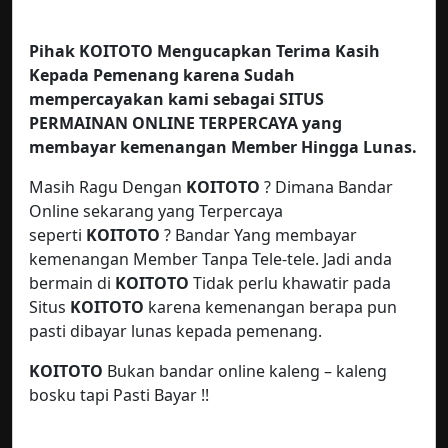
Pihak KOITOTO Mengucapkan Terima Kasih
Kepada Pemenang karena Sudah
mempercayakan kami sebagai SITUS
PERMAINAN ONLINE TERPERCAYA yang
membayar kemenangan Member Hingga Lunas.
Masih Ragu Dengan
KOITOTO
? Dimana Bandar
Online sekarang yang Terpercaya
seperti
KOITOTO
? Bandar Yang membayar
kemenangan Member Tanpa Tele-tele. Jadi anda
bermain di
KOITOTO
Tidak perlu khawatir pada
Situs
KOITOTO
karena kemenangan berapa pun
pasti dibayar lunas kepada pemenang.
KOITOTO
Bukan bandar online kaleng – kaleng
bosku tapi Pasti Bayar !!