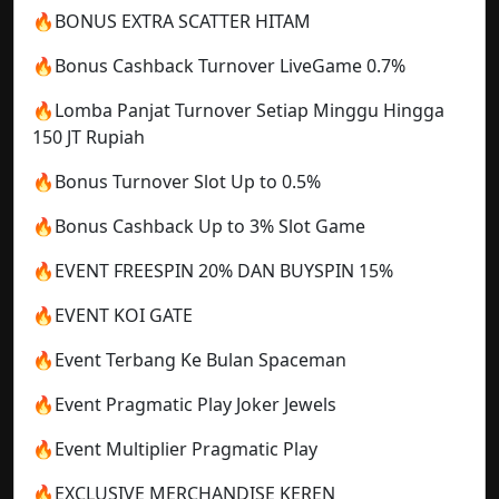
🔥BONUS EXTRA SCATTER HITAM
🔥Bonus Cashback Turnover LiveGame 0.7%
🔥Lomba Panjat Turnover Setiap Minggu Hingga
150 JT Rupiah
🔥Bonus Turnover Slot Up to 0.5%
🔥Bonus Cashback Up to 3% Slot Game
🔥EVENT FREESPIN 20% DAN BUYSPIN 15%
🔥EVENT KOI GATE
🔥Event Terbang Ke Bulan Spaceman
🔥Event Pragmatic Play Joker Jewels
🔥Event Multiplier Pragmatic Play
🔥EXCLUSIVE MERCHANDISE KEREN