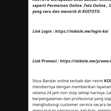
seperti Permainan Online ,Toto Online
yang seru dan menarik di KOITOTO.
Link Login : https://mikale.me/login-koi
Link Promosi : https://mikale.me/promo-
Situs Bandar online terbaik dan resmi
KO
membernya dengan memberikan layanan t
selama 24 jam non stop setiap harinya. L
berpengalaman dan profesional yang sia
menghubungi customer service secara lang
mengajukan pertanyaan, keluhan, meminta