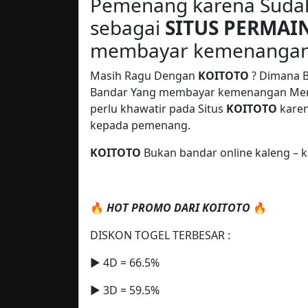
Pemenang karena Suda
sebagai
SITUS PERMAI
membayar kemenangan
Masih Ragu Dengan
KOITOTO
? Dimana B
Bandar Yang membayar kemenangan Membe
perlu khawatir pada Situs
KOITOTO
karen
kepada pemenang.
KOITOTO
Bukan bandar online kaleng – ka
🔥
HOT PROMO DARI KOITOTO
🔥
DISKON TOGEL TERBESAR :
▶️ 4D = 66.5%
▶️ 3D = 59.5%