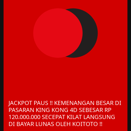
JACKPOT PAUS !! KEMENANGAN BESAR DI
PASARAN KING KONG 4D SEBESAR RP
120.000.000 SECEPAT KILAT LANGSUNG
DI BAYAR LUNAS OLEH KOITOTO !!