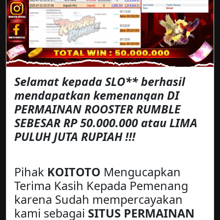
Selamat kepada SLO** berhasil
mendapatkan kemenangan DI
PERMAINAN ROOSTER RUMBLE
SEBESAR RP 50.000.000 atau LIMA
PULUH JUTA RUPIAH !!!
Pihak
KOITOTO
Mengucapkan
Terima Kasih Kepada Pemenang
karena Sudah mempercayakan
kami sebagai
SITUS PERMAINAN