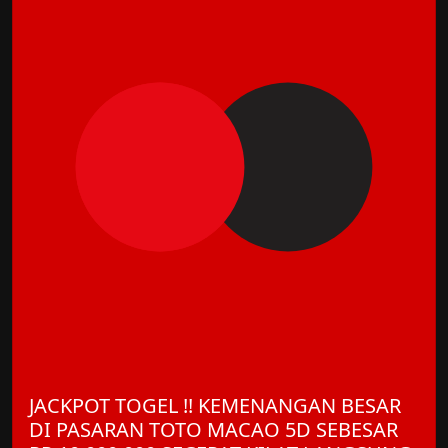
JACKPOT TOGEL !! KEMENANGAN BESAR
DI PASARAN TOTO MACAO 5D SEBESAR