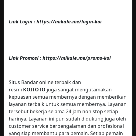
Link Login : https://mikale.me/login-koi
Link Promosi : https://mikale.me/promo-koi
Situs Bandar online terbaik dan
resmi
KOITOTO
juga sangat mengutamakan
kepuasan semua membernya dengan memberikan
layanan terbaik untuk semua membernya. Layanan
tersebut bekerja selama 24 jam non stop setiap
harinya. Layanan ini pun sudah didukung juga oleh
customer service berpengalaman dan profesional
yang siap membantu para pemain. Setiap pemain