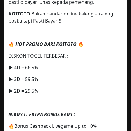
pasti dibayar lunas kepada pemenang.
KOITOTO
Bukan bandar online kaleng – kaleng
bosku tapi Pasti Bayar !!
🔥
HOT PROMO DARI KOITOTO
🔥
DISKON TOGEL TERBESAR :
▶️ 4D = 66.5%
▶️ 3D = 59.5%
▶️ 2D = 29.5%
NIKMATI EXTRA BONUS KAMI :
🔥Bonus Cashback Livegame Up to 10%