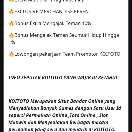
🔥EXCLUSIVE MERCHANDISE KEREN
🔥Bonus Extra Mengajak Teman 10%
🔥Bonus Mengajak Teman Seumur Hidup Hingga
1%
🔥Lowongan pekerjaan Team Promotor KOITOTO
INFO SEPUTAR KOITOTO YANG WAJIB DI KETAHUI :
KOITOTO Merupakan Situs Bandar Online yang
Menyediakan Banyak Games dengan Satu User Id
seperti Permainan Online ,Toto Online , Slot
Maxwin dan Menyediakan Berbagai macam
permainan yang seru dan menarik di KOITOTO.