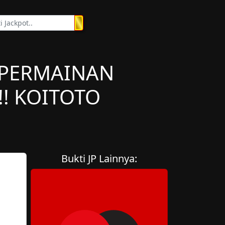
 PERMAINAN
!! KOITOTO
Bukti JP Lainnya: