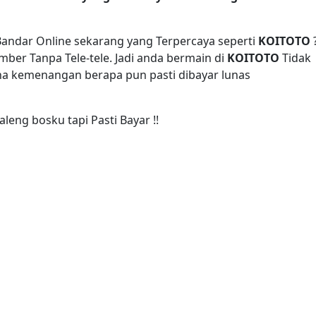
andar Online sekarang yang Terpercaya seperti
KOITOTO
r Tanpa Tele-tele. Jadi anda bermain di
KOITOTO
Tidak
a kemenangan berapa pun pasti dibayar lunas
leng bosku tapi Pasti Bayar !!