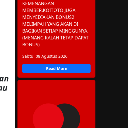
KEMENANGAN
MEMBER.KOITOTO JUGA
MENYEDIAKAN BONUS2
MELIMPAH YANG AKAN DI
BAGIKAN SETIAP MINGGUNYA.
(MENANG KALAH TETAP DAPAT
BONUS)
Sabtu, 08 Agustus 2026
Read More
gan
au