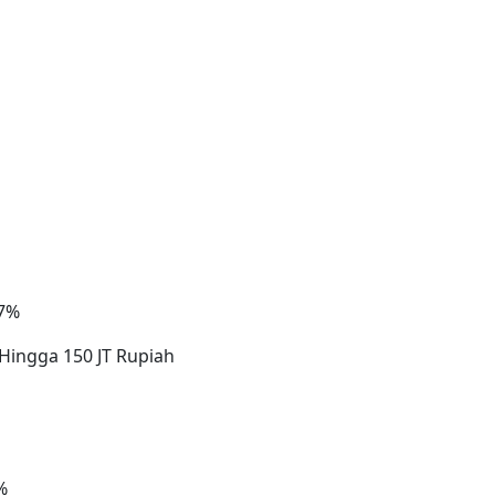
.7%
Hingga 150 JT Rupiah
%