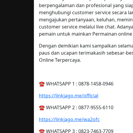
berpengalaman dan profesional yang sia
menghubungi customer service secara lang
mengajukan pertanyaan, keluhan, meminta
customer service melalui live chat. Ada
pemain untuk mainkan Permainan online 
Dengan demikian kami sampaikan selama
paus dan ucapan terimakasih sebesar-be
Online Terpercaya.
☎️ WHATSAPP 1 : 0878-1458-0946
https://linkjago.me/official
☎️ WHATSAPP 2 : 0877-9555-6110
https://linkjago.me/wa2ofc
☎️ WHATSAPP 3 : 0823-7463-7709