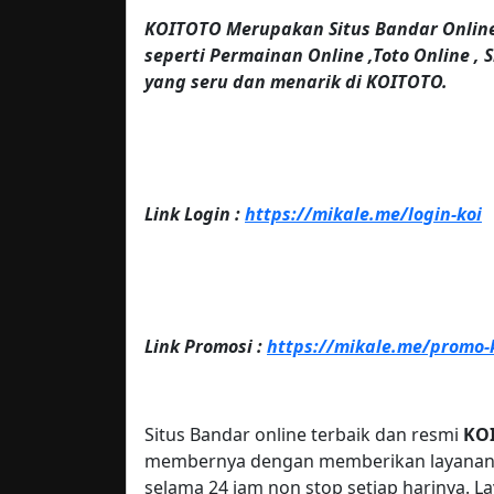
KOITOTO Merupakan Situs Bandar Onlin
seperti Permainan Online ,Toto Online
yang seru dan menarik di KOITOTO.
Link Login :
https://mikale.me/login-koi
Link Promosi :
https://mikale.me/promo-
Situs Bandar online terbaik dan resmi
KO
membernya dengan memberikan layanan t
selama 24 jam non stop setiap harinya. L