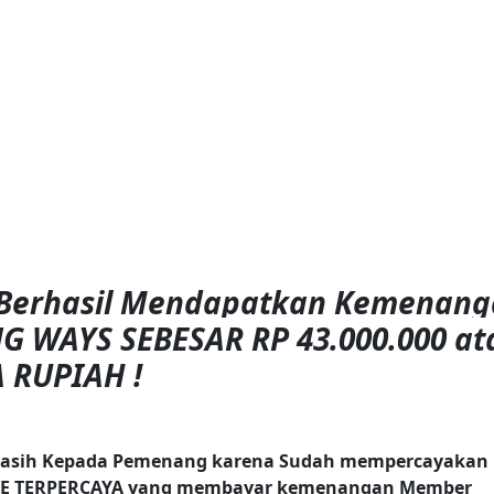
 Berhasil Mendapatkan Kemenan
 WAYS SEBESAR RP 43.000.000 at
 RUPIAH !
Kasih Kepada Pemenang karena Sudah mempercayakan
NE TERPERCAYA yang membayar kemenangan Member