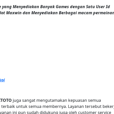
e yang Menyediakan Banyak Games dengan Satu User Id
 , Slot Maxwin dan Menyediakan Berbagai macam permaina
koi
ITOTO
juga sangat mengutamakan kepuasan semua
erbaik untuk semua membernya. Layanan tersebut beker
ayanan ini pun sudah didukung juga oleh customer service