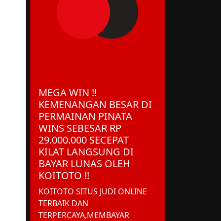
MEGA WIN !!
KEMENANGAN BESAR DI
PERMAINAN PINATA
WINS SEBESAR RP
29.000.000 SECEPAT
KILAT LANGSUNG DI
BAYAR LUNAS OLEH
KOITOTO !!
KOITOTO SITUS JUDI ONLINE
TERBAIK DAN
TERPERCAYA,MEMBAYAR