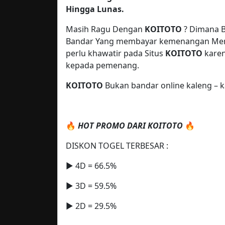
Hingga Lunas.
Masih Ragu Dengan
KOITOTO
? Dimana B
Bandar Yang membayar kemenangan Membe
perlu khawatir pada Situs
KOITOTO
karen
kepada pemenang.
KOITOTO
Bukan bandar online kaleng – ka
🔥
HOT PROMO DARI KOITOTO
🔥
DISKON TOGEL TERBESAR :
▶️ 4D = 66.5%
▶️ 3D = 59.5%
▶️ 2D = 29.5%