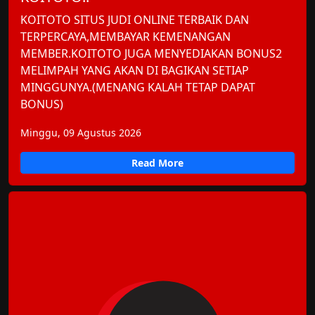
KOITOTO SITUS JUDI ONLINE TERBAIK DAN
TERPERCAYA,MEMBAYAR KEMENANGAN
MEMBER.KOITOTO JUGA MENYEDIAKAN BONUS2
MELIMPAH YANG AKAN DI BAGIKAN SETIAP
MINGGUNYA.(MENANG KALAH TETAP DAPAT
BONUS)
Minggu, 09 Agustus 2026
Read More