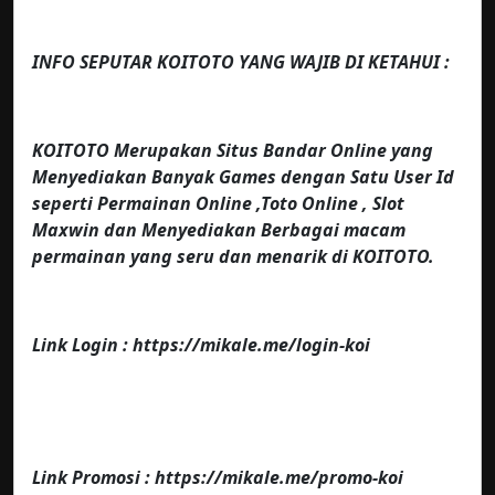
INFO SEPUTAR KOITOTO YANG WAJIB DI KETAHUI :
KOITOTO Merupakan Situs Bandar Online yang
Menyediakan Banyak Games dengan Satu User Id
seperti Permainan Online ,Toto Online , Slot
Maxwin dan Menyediakan Berbagai macam
permainan yang seru dan menarik di KOITOTO.
Link Login : https://mikale.me/login-koi
Link Promosi : https://mikale.me/promo-koi