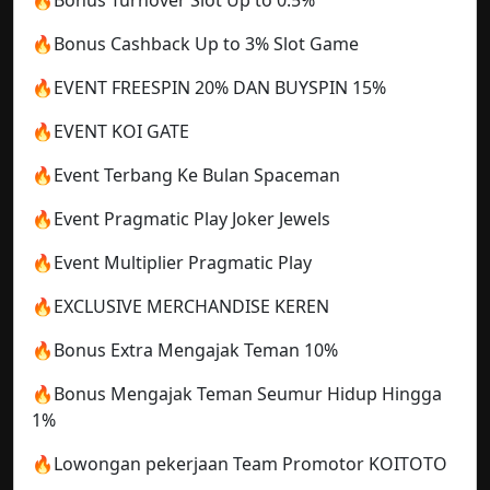
🔥Bonus Turnover Slot Up to 0.5%
🔥Bonus Cashback Up to 3% Slot Game
🔥EVENT FREESPIN 20% DAN BUYSPIN 15%
🔥EVENT KOI GATE
🔥Event Terbang Ke Bulan Spaceman
🔥Event Pragmatic Play Joker Jewels
🔥Event Multiplier Pragmatic Play
🔥EXCLUSIVE MERCHANDISE KEREN
🔥Bonus Extra Mengajak Teman 10%
🔥Bonus Mengajak Teman Seumur Hidup Hingga
1%
🔥Lowongan pekerjaan Team Promotor KOITOTO