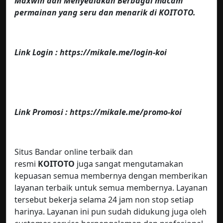
Maxwin dan Menyediakan Berbagai macam
permainan yang seru dan menarik di KOITOTO.
Link Login : https://mikale.me/login-koi
Link Promosi : https://mikale.me/promo-koi
Situs Bandar online terbaik dan
resmi
KOITOTO
juga sangat mengutamakan
kepuasan semua membernya dengan memberikan
layanan terbaik untuk semua membernya. Layanan
tersebut bekerja selama 24 jam non stop setiap
harinya. Layanan ini pun sudah didukung juga oleh