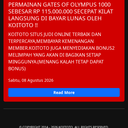
PERMAINAN GATES OF OLYMPUS 1000
SEBESAR RP 115.000.000 SECEPAT KILAT
LANGSUNG DI BAYAR LUNAS OLEH
KOITOTO !!
KOITOTO SITUS JUDI ONLINE TERBAIK DAN
TERPERCAYA,MEMBAYAR KEMENANGAN
MEMBER.KOITOTO JUGA MENYEDIAKAN BONUS2
MELIMPAH YANG AKAN DI BAGIKAN SETIAP
MINGGUNYA.(MENANG KALAH TETAP DAPAT
BONUS)
Sabtu, 08 Agustus 2026
Read More
© COPYRIGHT 2014 - 2026 KOITOTO. ALL RIGHTS RESERVED.