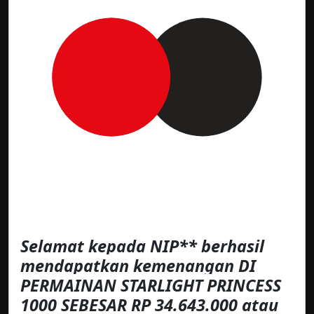
Selamat kepada NIP** berhasil
mendapatkan kemenangan DI
PERMAINAN STARLIGHT PRINCESS
1000 SEBESAR RP 34.643.000 atau