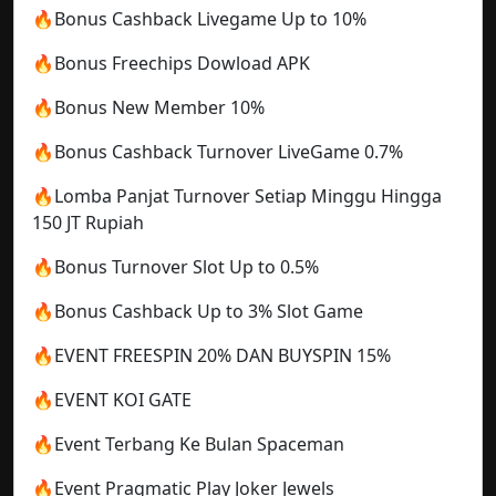
🔥Bonus Cashback Livegame Up to 10%
🔥Bonus Freechips Dowload APK
🔥Bonus New Member 10%
🔥Bonus Cashback Turnover LiveGame 0.7%
🔥Lomba Panjat Turnover Setiap Minggu Hingga
150 JT Rupiah
🔥Bonus Turnover Slot Up to 0.5%
🔥Bonus Cashback Up to 3% Slot Game
🔥EVENT FREESPIN 20% DAN BUYSPIN 15%
🔥EVENT KOI GATE
🔥Event Terbang Ke Bulan Spaceman
🔥Event Pragmatic Play Joker Jewels