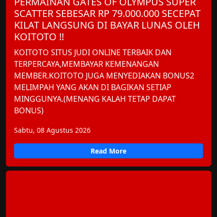
PERMAINAN GATES OF OLYMPUS SUPER
SCATTER SEBESAR RP 79.000.000 SECEPAT
KILAT LANGSUNG DI BAYAR LUNAS OLEH
KOITOTO !!
KOITOTO SITUS JUDI ONLINE TERBAIK DAN
TERPERCAYA,MEMBAYAR KEMENANGAN
MEMBER.KOITOTO JUGA MENYEDIAKAN BONUS2
MELIMPAH YANG AKAN DI BAGIKAN SETIAP
MINGGUNYA.(MENANG KALAH TETAP DAPAT
BONUS)
Sabtu, 08 Agustus 2026
Read More