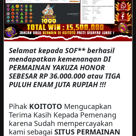
Selamat kepada SOF** berhasil
mendapatkan kemenangan DI
PERMAINAN YAKUZA HONOR
SEBESAR RP 36.000.000 atau TIGA
PULUH ENAM JUTA RUPIAH !!!
Pihak
KOITOTO
Mengucapkan
Terima Kasih Kepada Pemenang
karena Sudah mempercayakan
kami sebagai
SITUS PERMAINAN