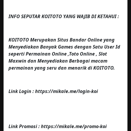
INFO SEPUTAR KOITOTO YANG WAJIB DI KETAHUI :
KOITOTO Merupakan Situs Bandar Online yang
Menyediakan Banyak Games dengan Satu User Id
seperti Permainan Online ,Toto Online , Slot
Maxwin dan Menyediakan Berbagai macam
permainan yang seru dan menarik di KOITOTO.
Link Login : https://mikale.me/login-koi
Link Promosi : https://mikale.me/promo-koi