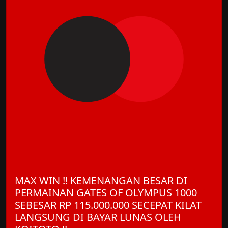
MAX WIN !! KEMENANGAN BESAR DI
PERMAINAN GATES OF OLYMPUS 1000
SEBESAR RP 115.000.000 SECEPAT KILAT
LANGSUNG DI BAYAR LUNAS OLEH