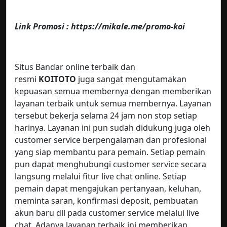
Link Promosi : https://mikale.me/promo-koi
Situs Bandar online terbaik dan
resmi
KOITOTO
juga sangat mengutamakan
kepuasan semua membernya dengan memberikan
layanan terbaik untuk semua membernya. Layanan
tersebut bekerja selama 24 jam non stop setiap
harinya. Layanan ini pun sudah didukung juga oleh
customer service berpengalaman dan profesional
yang siap membantu para pemain. Setiap pemain
pun dapat menghubungi customer service secara
langsung melalui fitur live chat online. Setiap
pemain dapat mengajukan pertanyaan, keluhan,
meminta saran, konfirmasi deposit, pembuatan
akun baru dll pada customer service melalui live
chat. Adanya layanan terbaik ini memberikan