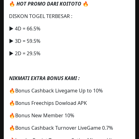
🔥
HOT PROMO DARI KOITOTO
🔥
DISKON TOGEL TERBESAR :
▶️ 4D = 66.5%
▶️ 3D = 59.5%
▶️ 2D = 29.5%
NIKMATI EXTRA BONUS KAMI :
🔥Bonus Cashback Livegame Up to 10%
🔥Bonus Freechips Dowload APK
🔥Bonus New Member 10%
🔥Bonus Cashback Turnover LiveGame 0.7%