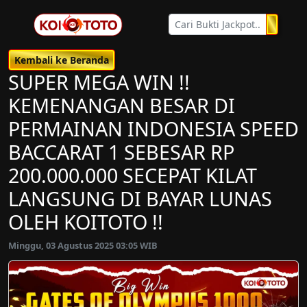
Kembali ke Beranda
SUPER MEGA WIN !!
KEMENANGAN BESAR DI
PERMAINAN INDONESIA SPEED
BACCARAT 1 SEBESAR RP
200.000.000 SECEPAT KILAT
LANGSUNG DI BAYAR LUNAS
OLEH KOITOTO !!
Minggu, 03 Agustus 2025 03:05 WIB