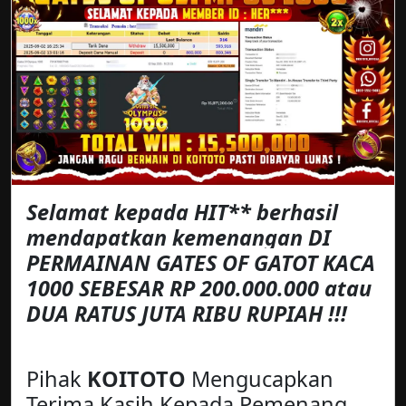
Selamat kepada HIT** berhasil
mendapatkan kemenangan DI
PERMAINAN GATES OF GATOT KACA
1000 SEBESAR RP 200.000.000 atau
DUA RATUS JUTA RIBU RUPIAH !!!
Pihak
KOITOTO
Mengucapkan
Terima Kasih Kepada Pemenang