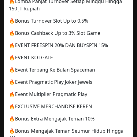
🔥Lomba Panjat Turnover Setiap Minggu Hingga
150 JT Rupiah
🔥Bonus Turnover Slot Up to 0.5%
🔥Bonus Cashback Up to 3% Slot Game
🔥EVENT FREESPIN 20% DAN BUYSPIN 15%
🔥EVENT KOI GATE
🔥Event Terbang Ke Bulan Spaceman
🔥Event Pragmatic Play Joker Jewels
🔥Event Multiplier Pragmatic Play
🔥EXCLUSIVE MERCHANDISE KEREN
🔥Bonus Extra Mengajak Teman 10%
🔥Bonus Mengajak Teman Seumur Hidup Hingga