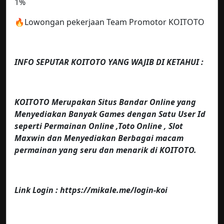
1%
🔥Lowongan pekerjaan Team Promotor KOITOTO
INFO SEPUTAR KOITOTO YANG WAJIB DI KETAHUI :
KOITOTO Merupakan Situs Bandar Online yang
Menyediakan Banyak Games dengan Satu User Id
seperti Permainan Online ,Toto Online , Slot
Maxwin dan Menyediakan Berbagai macam
permainan yang seru dan menarik di KOITOTO.
Link Login : https://mikale.me/login-koi