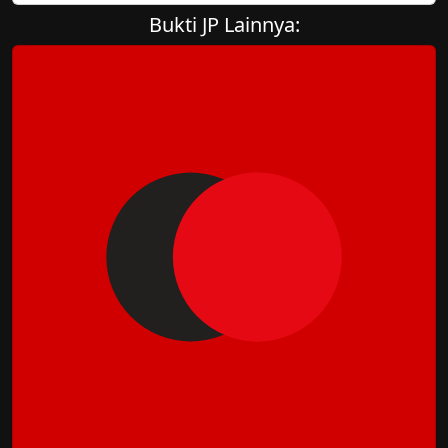
Bukti JP Lainnya: