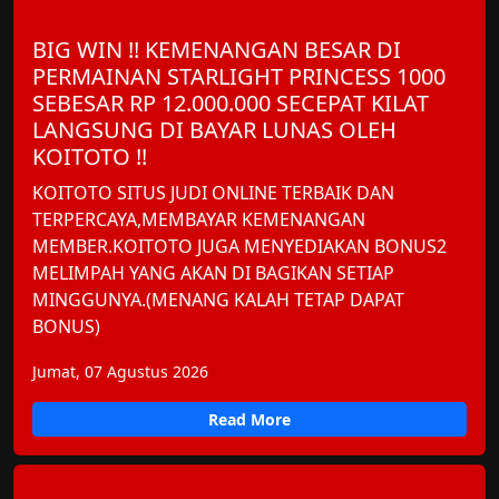
BIG WIN !! KEMENANGAN BESAR DI
PERMAINAN STARLIGHT PRINCESS 1000
SEBESAR RP 12.000.000 SECEPAT KILAT
LANGSUNG DI BAYAR LUNAS OLEH
KOITOTO !!
KOITOTO SITUS JUDI ONLINE TERBAIK DAN
TERPERCAYA,MEMBAYAR KEMENANGAN
MEMBER.KOITOTO JUGA MENYEDIAKAN BONUS2
MELIMPAH YANG AKAN DI BAGIKAN SETIAP
MINGGUNYA.(MENANG KALAH TETAP DAPAT
BONUS)
Jumat, 07 Agustus 2026
Read More