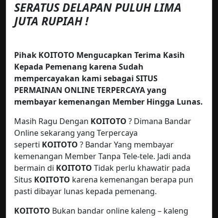
SERATUS DELAPAN PULUH LIMA
JUTA RUPIAH !
Pihak KOITOTO Mengucapkan Terima Kasih
Kepada Pemenang karena Sudah
mempercayakan kami sebagai SITUS
PERMAINAN ONLINE TERPERCAYA yang
membayar kemenangan Member Hingga Lunas.
Masih Ragu Dengan
KOITOTO
? Dimana Bandar
Online sekarang yang Terpercaya
seperti
KOITOTO
? Bandar Yang membayar
kemenangan Member Tanpa Tele-tele. Jadi anda
bermain di
KOITOTO
Tidak perlu khawatir pada
Situs
KOITOTO
karena kemenangan berapa pun
pasti dibayar lunas kepada pemenang.
KOITOTO
Bukan bandar online kaleng – kaleng