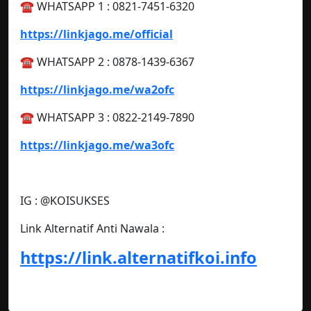
☎️ WHATSAPP 1 : 0821-7451-6320
https://linkjago.me/official
☎️ WHATSAPP 2 : 0878-1439-6367
https://linkjago.me/wa2ofc
☎️ WHATSAPP 3 : 0822-2149-7890
https://linkjago.me/wa3ofc
IG : @KOISUKSES
Link Alternatif Anti Nawala :
https://link.alternatifkoi.info