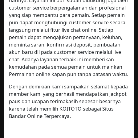
harinya. Layanan ini pun sudah didukung juga oleh
customer service berpengalaman dan profesional
yang siap membantu para pemain. Setiap pemain
pun dapat menghubungi customer service secara
langsung melalui fitur live chat online. Setiap
pemain dapat mengajukan pertanyaan, keluhan,
meminta saran, konfirmasi deposit, pembuatan
akun baru dll pada customer service melalui live
chat. Adanya layanan terbaik ini memberikan
kemudahan pada semua pemain untuk mainkan
Permainan online kapan pun tanpa batasan waktu.
Dengan demikian kami sampaikan selamat kepada
member kami yang berhasil mendapatkan jackpot
paus dan ucapan terimakasih sebesar-besarnya
karena telah memilih KOITOTO sebagai Situs
Bandar Online Terpercaya.