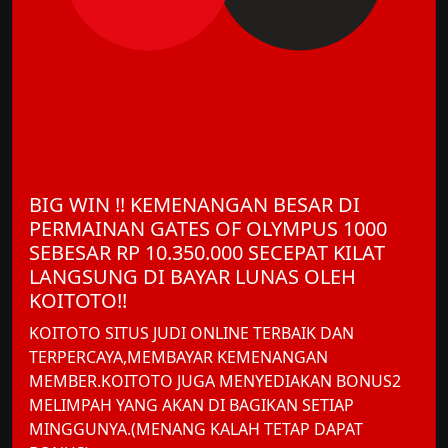
BIG WIN !! KEMENANGAN BESAR DI
PERMAINAN GATES OF OLYMPUS 1000
SEBESAR RP 10.350.000 SECEPAT KILAT
LANGSUNG DI BAYAR LUNAS OLEH
KOITOTO!!
KOITOTO SITUS JUDI ONLINE TERBAIK DAN
TERPERCAYA,MEMBAYAR KEMENANGAN
MEMBER.KOITOTO JUGA MENYEDIAKAN BONUS2
MELIMPAH YANG AKAN DI BAGIKAN SETIAP
MINGGUNYA.(MENANG KALAH TETAP DAPAT