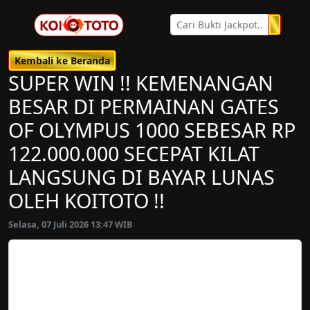
Kembali ke Beranda
SUPER WIN !! KEMENANGAN
BESAR DI PERMAINAN GATES
OF OLYMPUS 1000 SEBESAR RP
122.000.000 SECEPAT KILAT
LANGSUNG DI BAYAR LUNAS
OLEH KOITOTO !!
Selasa, 07 Juli 2026 13:47 WIB