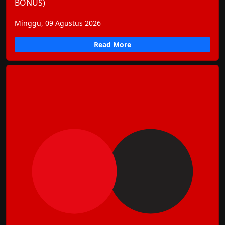
BONUS)
Minggu, 09 Agustus 2026
Read More