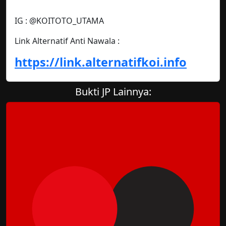
IG : @KOITOTO_UTAMA
Link Alternatif Anti Nawala :
https://link.alternatifkoi.info
Bukti JP Lainnya: