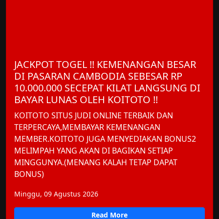
JACKPOT TOGEL !! KEMENANGAN BESAR
DI PASARAN CAMBODIA SEBESAR RP
10.000.000 SECEPAT KILAT LANGSUNG DI
BAYAR LUNAS OLEH KOITOTO !!
KOITOTO SITUS JUDI ONLINE TERBAIK DAN
TERPERCAYA,MEMBAYAR KEMENANGAN
MEMBER.KOITOTO JUGA MENYEDIAKAN BONUS2
MELIMPAH YANG AKAN DI BAGIKAN SETIAP
MINGGUNYA.(MENANG KALAH TETAP DAPAT
BONUS)
Minggu, 09 Agustus 2026
Read More