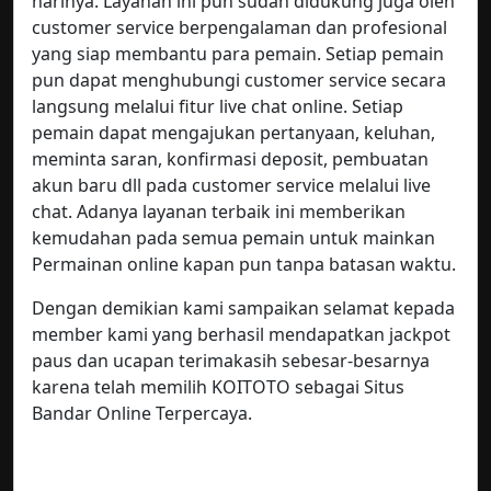
harinya. Layanan ini pun sudah didukung juga oleh
customer service berpengalaman dan profesional
yang siap membantu para pemain. Setiap pemain
pun dapat menghubungi customer service secara
langsung melalui fitur live chat online. Setiap
pemain dapat mengajukan pertanyaan, keluhan,
meminta saran, konfirmasi deposit, pembuatan
akun baru dll pada customer service melalui live
chat. Adanya layanan terbaik ini memberikan
kemudahan pada semua pemain untuk mainkan
Permainan online kapan pun tanpa batasan waktu.
Dengan demikian kami sampaikan selamat kepada
member kami yang berhasil mendapatkan jackpot
paus dan ucapan terimakasih sebesar-besarnya
karena telah memilih KOITOTO sebagai Situs
Bandar Online Terpercaya.