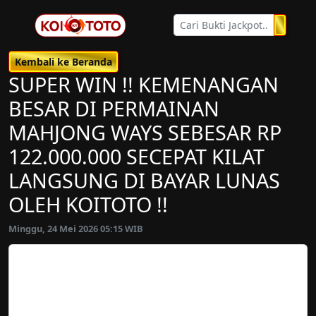
Kembali ke Beranda
SUPER WIN !! KEMENANGAN
BESAR DI PERMAINAN
MAHJONG WAYS SEBESAR RP
122.000.000 SECEPAT KILAT
LANGSUNG DI BAYAR LUNAS
OLEH KOITOTO !!
Minggu, 24 Mei 2026 05:15 WIB