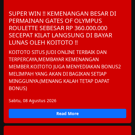
SUPER WIN !! KEMENANGAN BESAR DI
PERMAINAN GATES OF OLYMPUS
ROULETTE SEBESAR RP 360.000.000
SECEPAT KILAT LANGSUNG DI BAYAR
LUNAS OLEH KOITOTO !!
KOITOTO SITUS JUDI ONLINE TERBAIK DAN
TERPERCAYA,MEMBAYAR KEMENANGAN
MEMBER.KOITOTO JUGA MENYEDIAKAN BONUS2
MELIMPAH YANG AKAN DI BAGIKAN SETIAP
MINGGUNYA.(MENANG KALAH TETAP DAPAT
BONUS)
Sabtu, 08 Agustus 2026
Read More