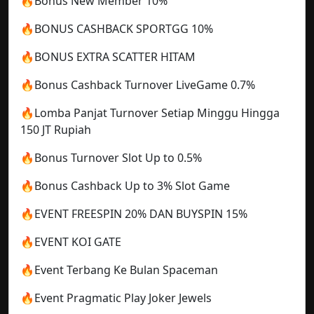
🔥Bonus New Member 10%
🔥BONUS CASHBACK SPORTGG 10%
🔥BONUS EXTRA SCATTER HITAM
🔥Bonus Cashback Turnover LiveGame 0.7%
🔥Lomba Panjat Turnover Setiap Minggu Hingga
150 JT Rupiah
🔥Bonus Turnover Slot Up to 0.5%
🔥Bonus Cashback Up to 3% Slot Game
🔥EVENT FREESPIN 20% DAN BUYSPIN 15%
🔥EVENT KOI GATE
🔥Event Terbang Ke Bulan Spaceman
🔥Event Pragmatic Play Joker Jewels