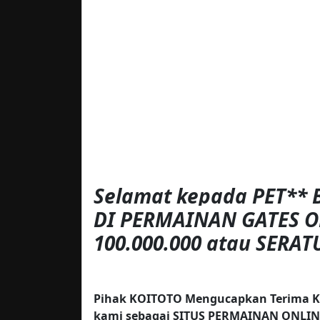
Selamat kepada PET**
DI PERMAINAN GATES O
100.000.000 atau SERAT
Pihak KOITOTO Mengucapkan Terima 
kami sebagai SITUS PERMAINAN ONLI