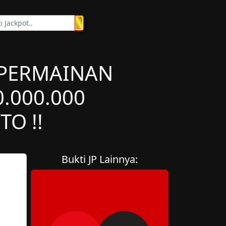
I PERMAINAN
.000.000
O !!
Bukti JP Lainnya: