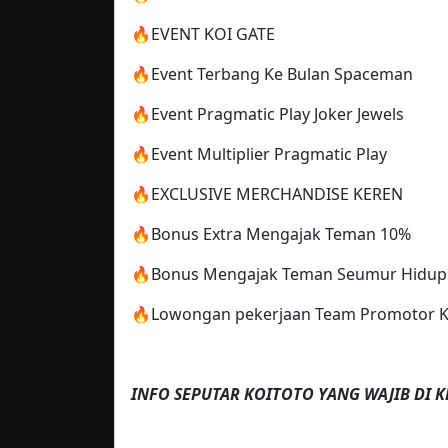
🔥EVENT KOI GATE
🔥Event Terbang Ke Bulan Spaceman
🔥Event Pragmatic Play Joker Jewels
🔥Event Multiplier Pragmatic Play
🔥EXCLUSIVE MERCHANDISE KEREN
🔥Bonus Extra Mengajak Teman 10%
🔥Bonus Mengajak Teman Seumur Hidup
🔥Lowongan pekerjaan Team Promotor 
INFO SEPUTAR KOITOTO YANG WAJIB DI K