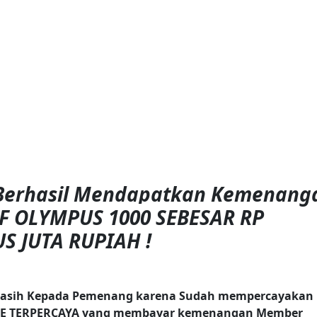
 Berhasil Mendapatkan Kemenang
F OLYMPUS 1000 SEBESAR RP
US JUTA RUPIAH !
Kasih Kepada Pemenang karena Sudah mempercayakan
NE TERPERCAYA yang membayar kemenangan Member