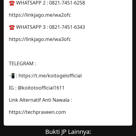
☎️ WHATSAPP 2 : 0821-7451-6258
https://linkjago.me/wa2ofc
☎️ WHATSAPP 3 : 0821-7451-6343
https://linkjago.me/wa3ofc
TELEGRAM :
📲 : https://t.me/koitogelofficial
IG : @koitotoofficial1611
Link Alternatif Anti Nawala :
https://techpraveen.com
Bukti JP Lainnya: