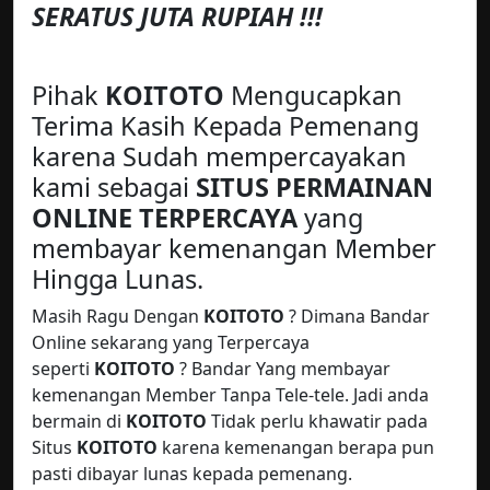
SERATUS JUTA RUPIAH !!!
Pihak
KOITOTO
Mengucapkan
Terima Kasih Kepada Pemenang
karena Sudah mempercayakan
kami sebagai
SITUS PERMAINAN
ONLINE TERPERCAYA
yang
membayar kemenangan Member
Hingga Lunas.
Masih Ragu Dengan
KOITOTO
? Dimana Bandar
Online sekarang yang Terpercaya
seperti
KOITOTO
? Bandar Yang membayar
kemenangan Member Tanpa Tele-tele. Jadi anda
bermain di
KOITOTO
Tidak perlu khawatir pada
Situs
KOITOTO
karena kemenangan berapa pun
pasti dibayar lunas kepada pemenang.