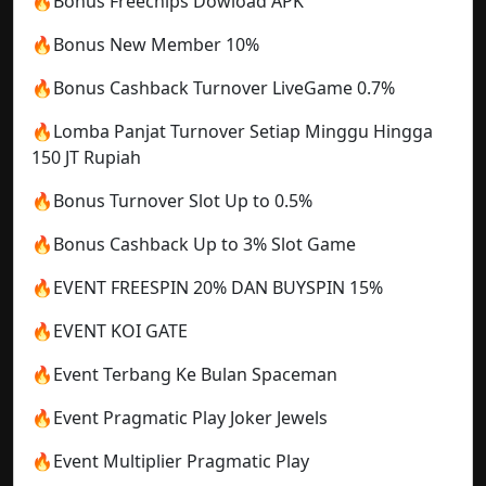
🔥Bonus Freechips Dowload APK
🔥Bonus New Member 10%
🔥Bonus Cashback Turnover LiveGame 0.7%
🔥Lomba Panjat Turnover Setiap Minggu Hingga
150 JT Rupiah
🔥Bonus Turnover Slot Up to 0.5%
🔥Bonus Cashback Up to 3% Slot Game
🔥EVENT FREESPIN 20% DAN BUYSPIN 15%
🔥EVENT KOI GATE
🔥Event Terbang Ke Bulan Spaceman
🔥Event Pragmatic Play Joker Jewels
🔥Event Multiplier Pragmatic Play