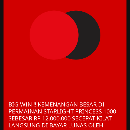
BIG WIN !! KEMENANGAN BESAR DI
PERMAINAN STARLIGHT PRINCESS 1000
SEBESAR RP 12.000.000 SECEPAT KILAT
LANGSUNG DI BAYAR LUNAS OLEH