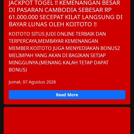
JACKPOT TOGEL !! KEMENANGAN BESAR
DI PASARAN CAMBODIA SEBESAR RP
61.000.000 SECEPAT KILAT LANGSUNG DI
BAYAR LUNAS OLEH KOITOTO !!
KOITOTO SITUS JUDI ONLINE TERBAIK DAN
TERPERCAYA,MEMBAYAR KEMENANGAN
MEMBER.KOITOTO JUGA MENYEDIAKAN BONUS2
MELIMPAH YANG AKAN DI BAGIKAN SETIAP
MINGGUNYA.(MENANG KALAH TETAP DAPAT
BONUS)
Jumat, 07 Agustus 2026
Read More