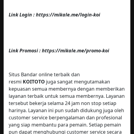
Link Login : https://mikale.me/login-koi
Link Promosi : https://mikale.me/promo-koi
Situs Bandar online terbaik dan
resmi
KOITOTO
juga sangat mengutamakan
kepuasan semua membernya dengan memberikan
layanan terbaik untuk semua membernya. Layanan
tersebut bekerja selama 24 jam non stop setiap
harinya. Layanan ini pun sudah didukung juga oleh
customer service berpengalaman dan profesional
yang siap membantu para pemain. Setiap pemain
pun dapat menghubungi customer service secara