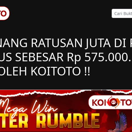
ENANG RATUSAN JUTA D
US SEBESAR Rp 575.00
OLEH KOITOTO !!