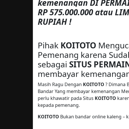
kemenangan DI PERMA
RP 575.000.000 atau L
RUPIAH !
Pihak
KOITOTO
Menguca
Pemenang karena Suda
sebagai
SITUS PERMAI
membayar kemenangan
Masih Ragu Dengan
KOITOTO
? Dimana B
Bandar Yang membayar kemenangan Membe
perlu khawatir pada Situs
KOITOTO
karen
kepada pemenang.
KOITOTO
Bukan bandar online kaleng – ka