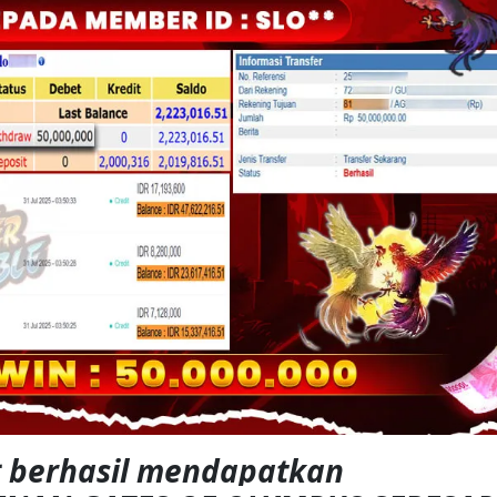
 berhasil mendapatkan