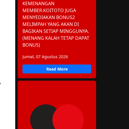
KEMENANGAN
MEMBER.KOITOTO JUGA
MENYEDIAKAN BONUS2
MELIMPAH YANG AKAN DI
BAGIKAN SETIAP MINGGUNYA.
(MENANG KALAH TETAP DAPAT
BONUS)
Jumat, 07 Agustus 2026
Read More
?