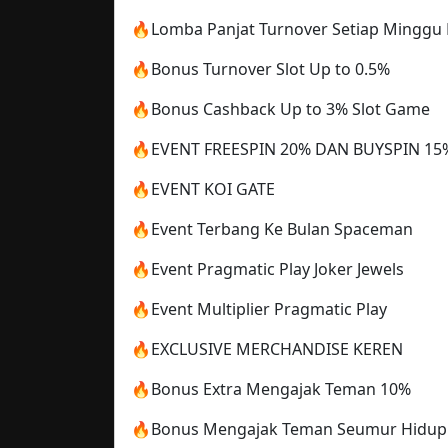
🔥Lomba Panjat Turnover Setiap Minggu 
🔥Bonus Turnover Slot Up to 0.5%
🔥Bonus Cashback Up to 3% Slot Game
🔥EVENT FREESPIN 20% DAN BUYSPIN 15
🔥EVENT KOI GATE
🔥Event Terbang Ke Bulan Spaceman
🔥Event Pragmatic Play Joker Jewels
🔥Event Multiplier Pragmatic Play
🔥EXCLUSIVE MERCHANDISE KEREN
🔥Bonus Extra Mengajak Teman 10%
🔥Bonus Mengajak Teman Seumur Hidup