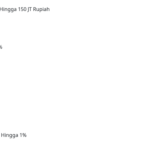
Hingga 150 JT Rupiah
%
 Hingga 1%