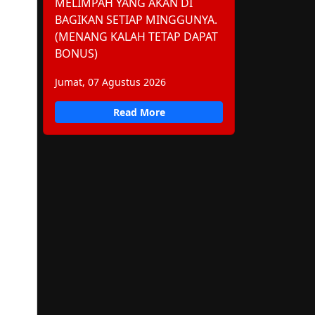
MELIMPAH YANG AKAN DI
BAGIKAN SETIAP MINGGUNYA.
(MENANG KALAH TETAP DAPAT
BONUS)
Jumat, 07 Agustus 2026
Read More