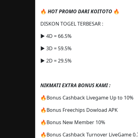
🔥
HOT PROMO DARI KOITOTO
🔥
DISKON TOGEL TERBESAR :
▶️ 4D = 66.5%
▶️ 3D = 59.5%
▶️ 2D = 29.5%
NIKMATI EXTRA BONUS KAMI :
🔥Bonus Cashback Livegame Up to 10%
🔥Bonus Freechips Dowload APK
🔥Bonus New Member 10%
🔥Bonus Cashback Turnover LiveGame 0