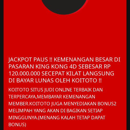
JACKPOT PAUS !! KEMENANGAN BESAR DI
PASARAN KING KONG 4D SEBESAR RP
120.000.000 SECEPAT KILAT LANGSUNG
DI BAYAR LUNAS OLEH KOITOTO !!
KOITOTO SITUS JUDI ONLINE TERBAIK DAN
TERPERCAYA,MEMBAYAR KEMENANGAN
MEMBER.KOITOTO JUGA MENYEDIAKAN BONUS2
MELIMPAH YANG AKAN DI BAGIKAN SETIAP
MINGGUNYA.(MENANG KALAH TETAP DAPAT
BONUS)