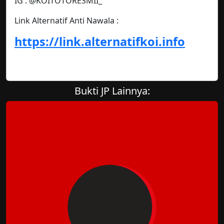
IG : @KOITOTORESMII_
Link Alternatif Anti Nawala :
https://link.alternatifkoi.info
Bukti JP Lainnya: