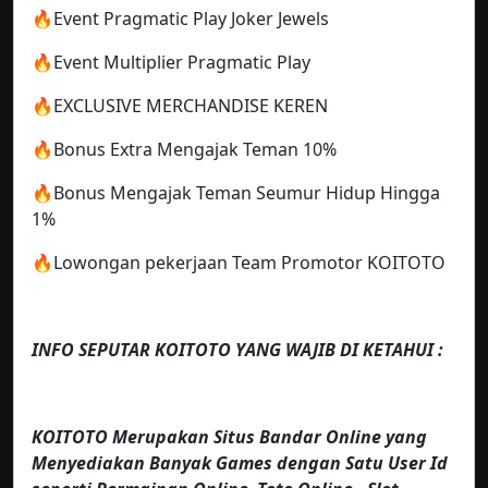
🔥Event Pragmatic Play Joker Jewels
🔥Event Multiplier Pragmatic Play
🔥EXCLUSIVE MERCHANDISE KEREN
🔥Bonus Extra Mengajak Teman 10%
🔥Bonus Mengajak Teman Seumur Hidup Hingga
1%
🔥Lowongan pekerjaan Team Promotor KOITOTO
INFO SEPUTAR KOITOTO YANG WAJIB DI KETAHUI :
KOITOTO Merupakan Situs Bandar Online yang
Menyediakan Banyak Games dengan Satu User Id