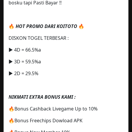
bosku tapi Pasti Bayar !!
🔥
HOT PROMO DARI KOITOTO
🔥
DISKON TOGEL TERBESAR :
▶️ 4D = 66.5%a
▶️ 3D = 59.5%a
▶️ 2D = 29.5%
NIKMATI EXTRA BONUS KAMI :
🔥Bonus Cashback Livegame Up to 10%
🔥Bonus Freechips Dowload APK