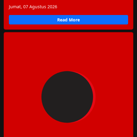
Jumat, 07 Agustus 2026
Read More