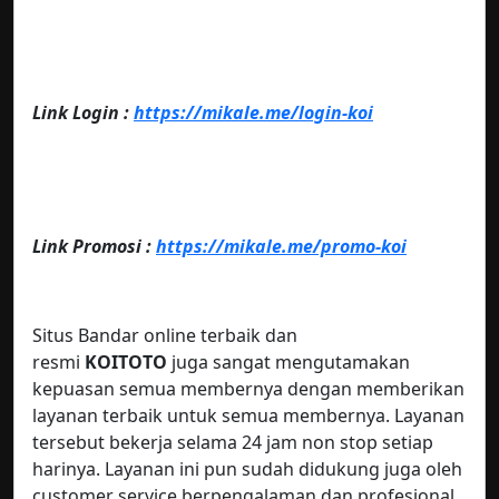
Link Login :
https://mikale.me/login-koi
Link Promosi :
https://mikale.me/promo-koi
Situs Bandar online terbaik dan
resmi
KOITOTO
juga sangat mengutamakan
kepuasan semua membernya dengan memberikan
layanan terbaik untuk semua membernya. Layanan
tersebut bekerja selama 24 jam non stop setiap
harinya. Layanan ini pun sudah didukung juga oleh
customer service berpengalaman dan profesional