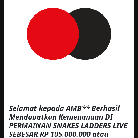
Selamat kepada AMB** Berhasil
Mendapatkan Kemenangan DI
PERMAINAN SNAKES LADDERS LIVE
SEBESAR RP 105.000.000 atau