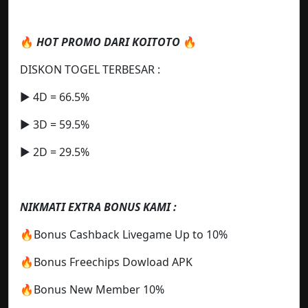
🔥
HOT PROMO DARI KOITOTO
🔥
DISKON TOGEL TERBESAR :
▶️ 4D = 66.5%
▶️ 3D = 59.5%
▶️ 2D = 29.5%
NIKMATI EXTRA BONUS KAMI :
🔥Bonus Cashback Livegame Up to 10%
🔥Bonus Freechips Dowload APK
🔥Bonus New Member 10%