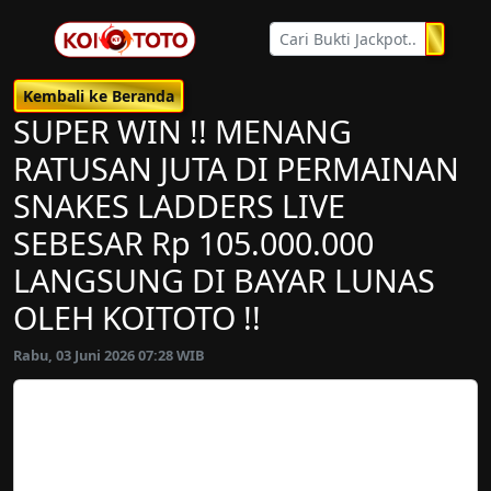
Kembali ke Beranda
SUPER WIN !! MENANG
RATUSAN JUTA DI PERMAINAN
SNAKES LADDERS LIVE
SEBESAR Rp 105.000.000
LANGSUNG DI BAYAR LUNAS
OLEH KOITOTO !!
Rabu, 03 Juni 2026 07:28 WIB