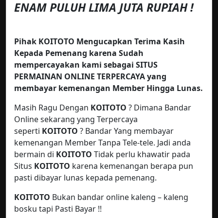
ENAM PULUH LIMA JUTA RUPIAH !
Pihak KOITOTO Mengucapkan Terima Kasih
Kepada Pemenang karena Sudah
mempercayakan kami sebagai SITUS
PERMAINAN ONLINE TERPERCAYA yang
membayar kemenangan Member Hingga Lunas.
Masih Ragu Dengan
KOITOTO
? Dimana Bandar
Online sekarang yang Terpercaya
seperti
KOITOTO
? Bandar Yang membayar
kemenangan Member Tanpa Tele-tele. Jadi anda
bermain di
KOITOTO
Tidak perlu khawatir pada
Situs
KOITOTO
karena kemenangan berapa pun
pasti dibayar lunas kepada pemenang.
KOITOTO
Bukan bandar online kaleng – kaleng
bosku tapi Pasti Bayar !!