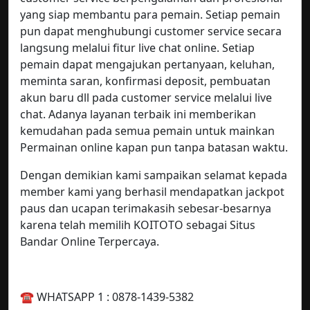
yang siap membantu para pemain. Setiap pemain
pun dapat menghubungi customer service secara
langsung melalui fitur live chat online. Setiap
pemain dapat mengajukan pertanyaan, keluhan,
meminta saran, konfirmasi deposit, pembuatan
akun baru dll pada customer service melalui live
chat. Adanya layanan terbaik ini memberikan
kemudahan pada semua pemain untuk mainkan
Permainan online kapan pun tanpa batasan waktu.
Dengan demikian kami sampaikan selamat kepada
member kami yang berhasil mendapatkan jackpot
paus dan ucapan terimakasih sebesar-besarnya
karena telah memilih KOITOTO sebagai Situs
Bandar Online Terpercaya.
☎️ WHATSAPP 1 : 0878-1439-5382