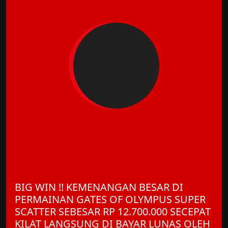
BIG WIN !! KEMENANGAN BESAR DI
PERMAINAN GATES OF OLYMPUS SUPER
SCATTER SEBESAR RP 12.700.000 SECEPAT
KILAT LANGSUNG DI BAYAR LUNAS OLEH