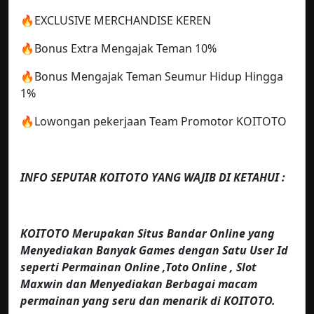
🔥EXCLUSIVE MERCHANDISE KEREN
🔥Bonus Extra Mengajak Teman 10%
🔥Bonus Mengajak Teman Seumur Hidup Hingga
1%
🔥Lowongan pekerjaan Team Promotor KOITOTO
INFO SEPUTAR KOITOTO YANG WAJIB DI KETAHUI :
KOITOTO Merupakan Situs Bandar Online yang
Menyediakan Banyak Games dengan Satu User Id
seperti Permainan Online ,Toto Online , Slot
Maxwin dan Menyediakan Berbagai macam
permainan yang seru dan menarik di KOITOTO.