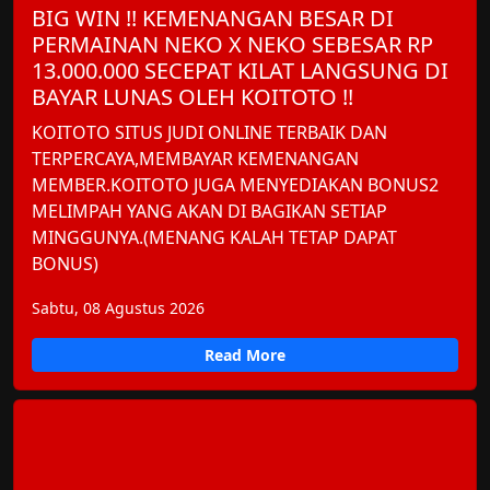
BIG WIN !! KEMENANGAN BESAR DI
PERMAINAN NEKO X NEKO SEBESAR RP
13.000.000 SECEPAT KILAT LANGSUNG DI
BAYAR LUNAS OLEH KOITOTO !!
KOITOTO SITUS JUDI ONLINE TERBAIK DAN
TERPERCAYA,MEMBAYAR KEMENANGAN
MEMBER.KOITOTO JUGA MENYEDIAKAN BONUS2
MELIMPAH YANG AKAN DI BAGIKAN SETIAP
MINGGUNYA.(MENANG KALAH TETAP DAPAT
BONUS)
Sabtu, 08 Agustus 2026
Read More