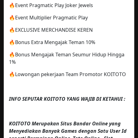
🔥Event Pragmatic Play Joker Jewels
🔥Event Multiplier Pragmatic Play
🔥EXCLUSIVE MERCHANDISE KEREN
🔥Bonus Extra Mengajak Teman 10%
🔥Bonus Mengajak Teman Seumur Hidup Hingga
1%
🔥Lowongan pekerjaan Team Promotor KOITOTO
INFO SEPUTAR KOITOTO YANG WAJIB DI KETAHUI :
KOITOTO Merupakan Situs Bandar Online yang
Menyediakan Banyak Games dengan Satu User Id