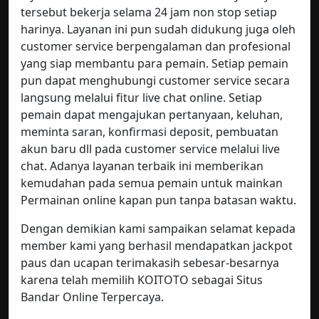
tersebut bekerja selama 24 jam non stop setiap
harinya. Layanan ini pun sudah didukung juga oleh
customer service berpengalaman dan profesional
yang siap membantu para pemain. Setiap pemain
pun dapat menghubungi customer service secara
langsung melalui fitur live chat online. Setiap
pemain dapat mengajukan pertanyaan, keluhan,
meminta saran, konfirmasi deposit, pembuatan
akun baru dll pada customer service melalui live
chat. Adanya layanan terbaik ini memberikan
kemudahan pada semua pemain untuk mainkan
Permainan online kapan pun tanpa batasan waktu.
Dengan demikian kami sampaikan selamat kepada
member kami yang berhasil mendapatkan jackpot
paus dan ucapan terimakasih sebesar-besarnya
karena telah memilih KOITOTO sebagai Situs
Bandar Online Terpercaya.