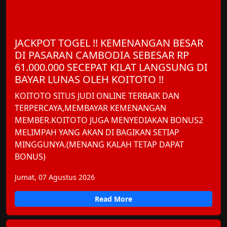
JACKPOT TOGEL !! KEMENANGAN BESAR
DI PASARAN CAMBODIA SEBESAR RP
61.000.000 SECEPAT KILAT LANGSUNG DI
BAYAR LUNAS OLEH KOITOTO !!
KOITOTO SITUS JUDI ONLINE TERBAIK DAN
TERPERCAYA,MEMBAYAR KEMENANGAN
MEMBER.KOITOTO JUGA MENYEDIAKAN BONUS2
MELIMPAH YANG AKAN DI BAGIKAN SETIAP
MINGGUNYA.(MENANG KALAH TETAP DAPAT
BONUS)
Jumat, 07 Agustus 2026
Read More