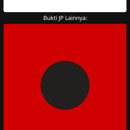
Bukti JP Lainnya: