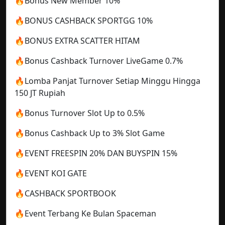
🔥Bonus New Member 10%
🔥BONUS CASHBACK SPORTGG 10%
🔥BONUS EXTRA SCATTER HITAM
🔥Bonus Cashback Turnover LiveGame 0.7%
🔥Lomba Panjat Turnover Setiap Minggu Hingga
150 JT Rupiah
🔥Bonus Turnover Slot Up to 0.5%
🔥Bonus Cashback Up to 3% Slot Game
🔥EVENT FREESPIN 20% DAN BUYSPIN 15%
🔥EVENT KOI GATE
🔥
CASHBACK SPORTBOOK
🔥Event Terbang Ke Bulan Spaceman