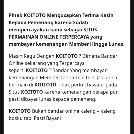
Pihak KOITOTO Mengucapkan Terima Kasih
Kepada Pemenang karena Sudah
mempercayakan kami sebagai SITUS
PERMAINAN ONLINE TERPERCAYA yang
membayar kemenangan Member Hingga Lunas.
Masih Ragu Dengan
KOITOTO
? Dimana Bandar
Online sekarang yang Terpercaya
seperti
KOITOTO
? Bandar Yang membayar
kemenangan Member Tanpa Tele-tele. Jadi anda
bermain di
KOITOTO
Tidak perlu khawatir pada
Situs
KOITOTO
karena kemenangan berapa pun
pasti dibayar lunas kepada pemenang.
KOITOTO
Bukan bandar online kaleng – kaleng
bosku tapi Pasti Bayar !!