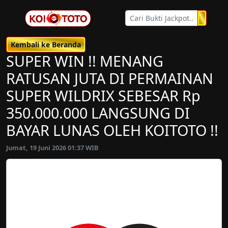
Kembali ke Beranda
SUPER WIN !! MENANG
RATUSAN JUTA DI PERMAINAN
SUPER WILDRIX SEBESAR Rp
350.000.000 LANGSUNG DI
BAYAR LUNAS OLEH KOITOTO !!
Jumat, 19 Juni 2026 01:37 WIB