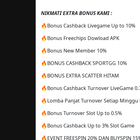
NIKMATI EXTRA BONUS KAMI :
🔥Bonus Cashback Livegame Up to 10%
🔥Bonus Freechips Dowload APK
🔥Bonus New Member 10%
🔥BONUS CASHBACK SPORTGG 10%
🔥BONUS EXTRA SCATTER HITAM
🔥Bonus Cashback Turnover LiveGame 0
🔥Lomba Panjat Turnover Setiap Minggu 
🔥Bonus Turnover Slot Up to 0.5%
🔥Bonus Cashback Up to 3% Slot Game
🔥EVENT FREESPIN 20% DAN BUYSPIN 15