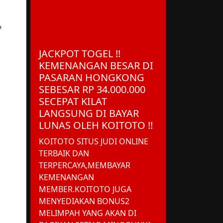
?
JACKPOT TOGEL !!
KEMENANGAN BESAR DI
PASARAN HONGKONG
SEBESAR RP 34.000.000
SECEPAT KILAT
LANGSUNG DI BAYAR
LUNAS OLEH KOITOTO !!
KOITOTO SITUS JUDI ONLINE
TERBAIK DAN
TERPERCAYA,MEMBAYAR
KEMENANGAN
MEMBER.KOITOTO JUGA
MENYEDIAKAN BONUS2
MELIMPAH YANG AKAN DI