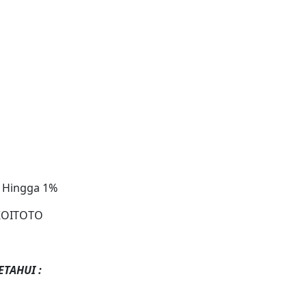
 Hingga 1%
KOITOTO
ETAHUI :