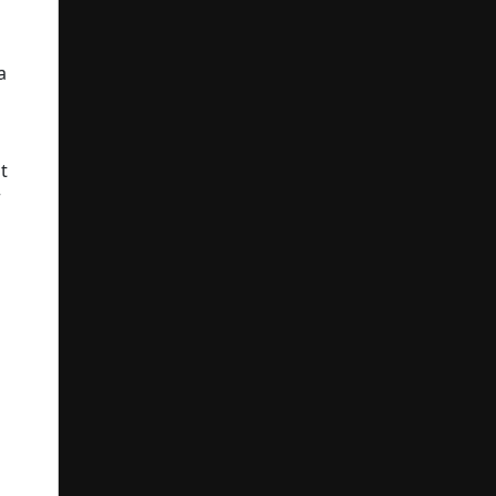
a
t
r