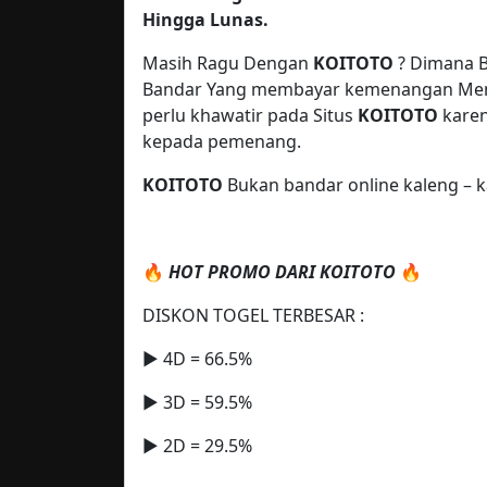
Hingga Lunas.
Masih Ragu Dengan
KOITOTO
? Dimana B
Bandar Yang membayar kemenangan Membe
perlu khawatir pada Situs
KOITOTO
karen
kepada pemenang.
KOITOTO
Bukan bandar online kaleng – ka
🔥
HOT PROMO DARI KOITOTO
🔥
DISKON TOGEL TERBESAR :
▶️ 4D = 66.5%
▶️ 3D = 59.5%
▶️ 2D = 29.5%