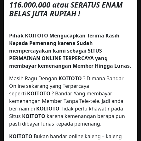
116.000.000 atau SERATUS ENAM
BELAS JUTA RUPIAH !
Pihak KOITOTO Mengucapkan Terima Kasih
Kepada Pemenang karena Sudah
mempercayakan kami sebagai SITUS
PERMAINAN ONLINE TERPERCAYA yang
membayar kemenangan Member Hingga Lunas.
Masih Ragu Dengan
KOITOTO
? Dimana Bandar
Online sekarang yang Terpercaya
seperti
KOITOTO
? Bandar Yang membayar
kemenangan Member Tanpa Tele-tele. Jadi anda
bermain di
KOITOTO
Tidak perlu khawatir pada
Situs
KOITOTO
karena kemenangan berapa pun
pasti dibayar lunas kepada pemenang.
KOITOTO
Bukan bandar online kaleng – kaleng