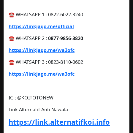
☎️ WHATSAPP 1 : 0822-6022-3240
https://linkjago.me/official
☎️ WHATSAPP 2 :
0877-9856-3820
https://linkjago.me/wa2ofc
☎️ WHATSAPP 3 : 0823-8110-0602
https://linkjago.me/wa3ofc
IG : @KOITOTONEW
Link Alternatif Anti Nawala :
https://link.alternatifkoi.info