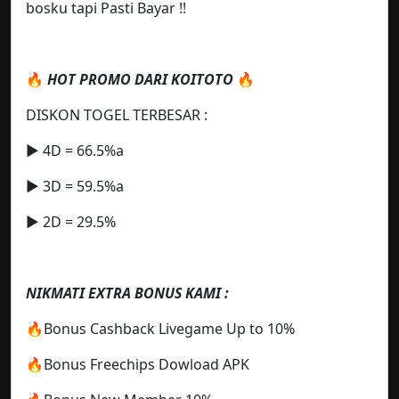
bosku tapi Pasti Bayar !!
🔥
HOT PROMO DARI KOITOTO
🔥
DISKON TOGEL TERBESAR :
▶️ 4D = 66.5%a
▶️ 3D = 59.5%a
▶️ 2D = 29.5%
NIKMATI EXTRA BONUS KAMI :
🔥Bonus Cashback Livegame Up to 10%
🔥Bonus Freechips Dowload APK