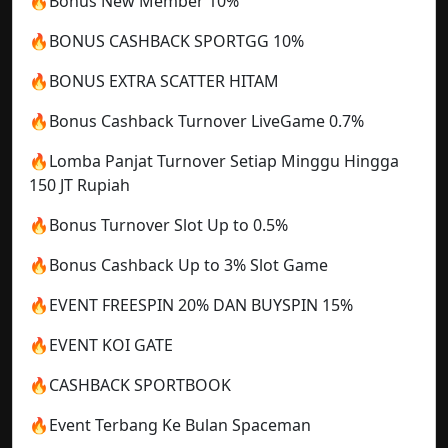
🔥Bonus New Member 10%
🔥BONUS CASHBACK SPORTGG 10%
🔥BONUS EXTRA SCATTER HITAM
🔥Bonus Cashback Turnover LiveGame 0.7%
🔥Lomba Panjat Turnover Setiap Minggu Hingga
150 JT Rupiah
🔥Bonus Turnover Slot Up to 0.5%
🔥Bonus Cashback Up to 3% Slot Game
🔥EVENT FREESPIN 20% DAN BUYSPIN 15%
🔥EVENT KOI GATE
🔥
CASHBACK SPORTBOOK
🔥Event Terbang Ke Bulan Spaceman