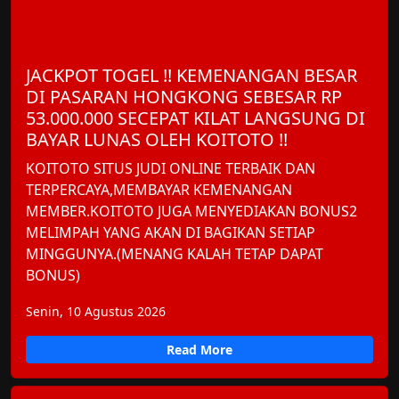
JACKPOT TOGEL !! KEMENANGAN BESAR
DI PASARAN HONGKONG SEBESAR RP
53.000.000 SECEPAT KILAT LANGSUNG DI
BAYAR LUNAS OLEH KOITOTO !!
KOITOTO SITUS JUDI ONLINE TERBAIK DAN
TERPERCAYA,MEMBAYAR KEMENANGAN
MEMBER.KOITOTO JUGA MENYEDIAKAN BONUS2
MELIMPAH YANG AKAN DI BAGIKAN SETIAP
MINGGUNYA.(MENANG KALAH TETAP DAPAT
BONUS)
Senin, 10 Agustus 2026
Read More