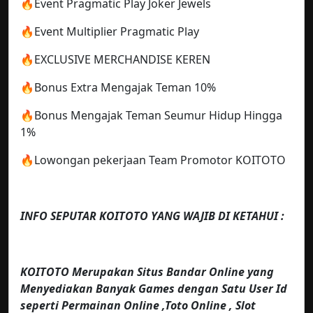
🔥Event Pragmatic Play Joker Jewels
🔥Event Multiplier Pragmatic Play
🔥EXCLUSIVE MERCHANDISE KEREN
🔥Bonus Extra Mengajak Teman 10%
🔥Bonus Mengajak Teman Seumur Hidup Hingga
1%
🔥Lowongan pekerjaan Team Promotor KOITOTO
INFO SEPUTAR KOITOTO YANG WAJIB DI KETAHUI :
KOITOTO Merupakan Situs Bandar Online yang
Menyediakan Banyak Games dengan Satu User Id
seperti Permainan Online ,Toto Online , Slot