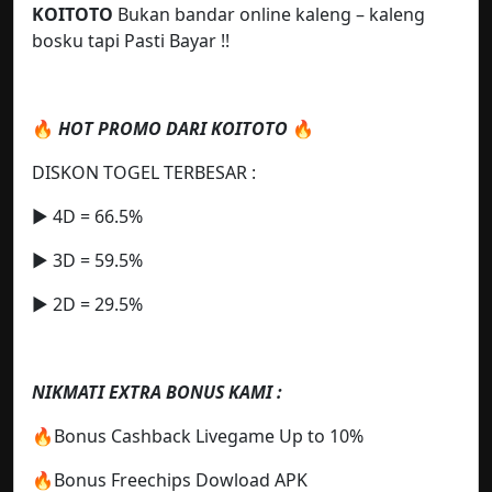
KOITOTO
Bukan bandar online kaleng – kaleng
bosku tapi Pasti Bayar !!
🔥
HOT PROMO DARI KOITOTO
🔥
DISKON TOGEL TERBESAR :
▶️ 4D = 66.5%
▶️ 3D = 59.5%
▶️ 2D = 29.5%
NIKMATI EXTRA BONUS KAMI :
🔥Bonus Cashback Livegame Up to 10%
🔥Bonus Freechips Dowload APK