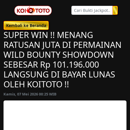
Kembali ke Beranda
SUPER WIN !! MENANG
RATUSAN JUTA DI PERMAINAN
WILD BOUNTY SHOWDOWN
SEBESAR Rp 101.196.000
LANGSUNG DI BAYAR LUNAS
OLEH KOITOTO !!
Kamis, 07 Mei 2026 00:25 WIB