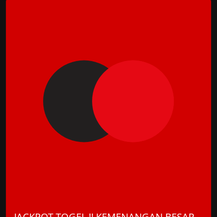
JACKPOT TOGEL !! KEMENANGAN BESAR